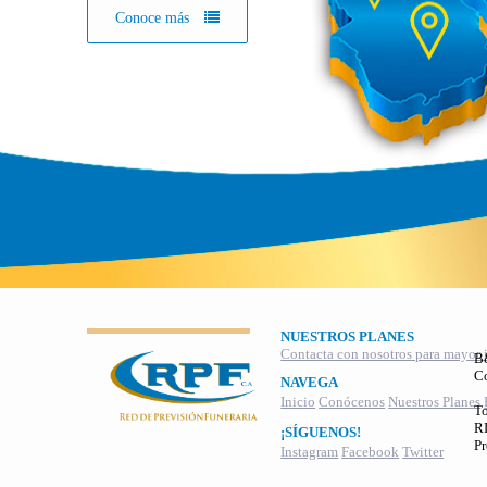
Conoce más
NUESTROS PLANES
Contacta con nosotros para mayor 
B
C
NAVEGA
Inicio
Conócenos
Nuestros Planes
To
RI
¡SÍGUENOS!
Pr
Instagram
Facebook
Twitter