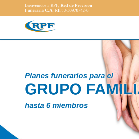
Bienvenidos a RPF,
Red de Previsión
Funeraria C.A.
RIF: J-30970742-6
Contamos c
AR
PLAN
ADAP
a las necesi