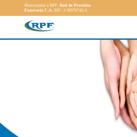
Bienvenidos a RPF,
Red de Previsión
Funeraria C.A.
RIF: J-30970742-6
Contamos con
PLANE
ADAPT
a las necesidade