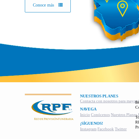
Conoce más
NUESTROS PLANES
Contacta con nosotros para mayor 
B
C
NAVEGA
Inicio
Conócenos
Nuestros Planes
To
RI
¡SÍGUENOS!
Pr
Instagram
Facebook
Twitter