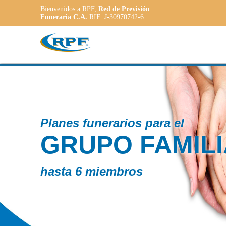
Bienvenidos a RPF,
Red de Previsión
Funeraria C.A.
RIF: J-30970742-6
Contam
IAR
PL
AD
a las n