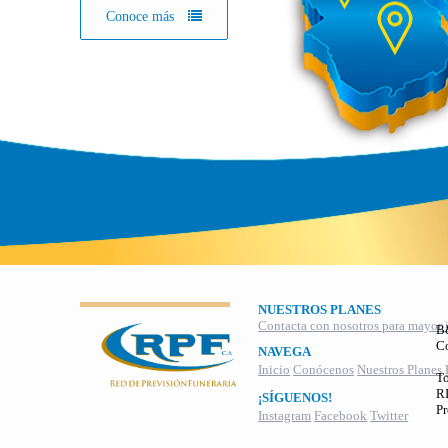
Conoce más
NUESTROS PLANES
Contacta con nosotros para mayor 
B
C
NAVEGA
Inicio
Conócenos
Nuestros Planes
To
RI
¡SÍGUENOS!
Pr
Instagram
Facebook
Twitter