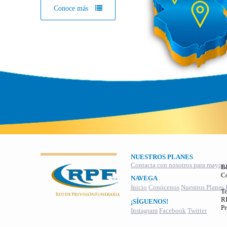
Conoce más
NUESTROS PLANES
Contacta con nosotros para mayor 
B
C
NAVEGA
Inicio
Conócenos
Nuestros Planes
To
RI
¡SÍGUENOS!
Pr
Instagram
Facebook
Twitter