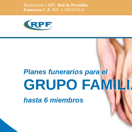
Bienvenidos a RPF,
Red de Previsión
Funeraria C.A.
RIF: J-30970742-6
Contamos 
AR
PLA
ADA
a las neces