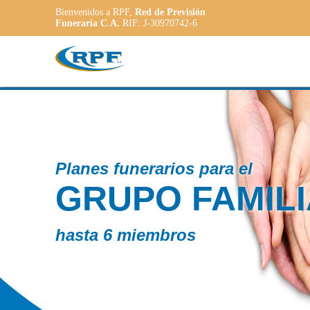
Bienvenidos a RPF,
Red de Previsión
Funeraria C.A.
RIF: J-30970742-6
l
C
MILIAR
a