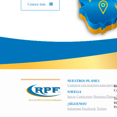
Conoce más
NUESTROS PLANES
Contacta con nosotros para mayor 
B
C
NAVEGA
Inicio
Conócenos
Nuestros Planes
To
RI
¡SÍGUENOS!
Pr
Instagram
Facebook
Twitter