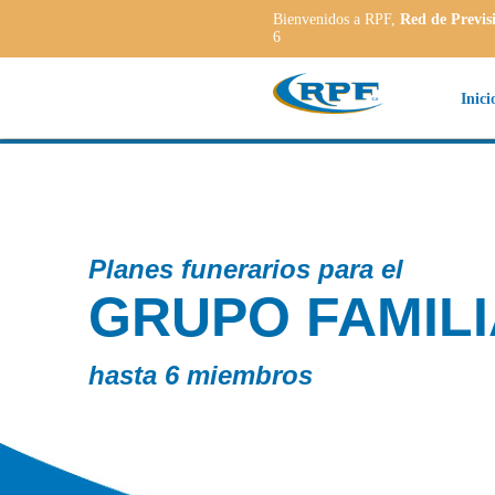
Bienvenidos a RPF,
Red de Previs
6
Inici
rarios para el
O FAMILIAR
iembros