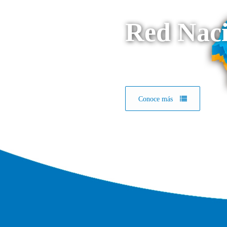
Red Naci
Conoce más