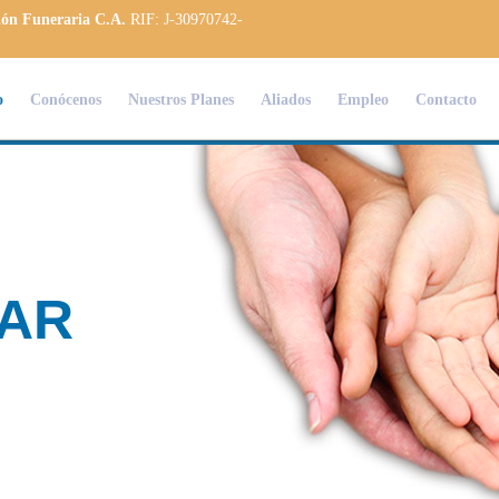
ión Funeraria C.A.
RIF: J-30970742-
o
Conócenos
Nuestros Planes
Aliados
Empleo
Contacto