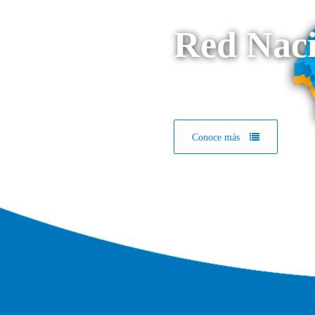
Red Naci
Conoce más