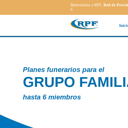
Bienvenidos a RPF,
Red de Previs
6
Inici
rios para el
O FAMILIAR
mbros