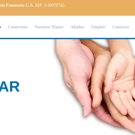
ión Funeraria C.A.
RIF: J-30970742-
o
Conócenos
Nuestros Planes
Aliados
Empleo
Contacto