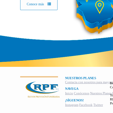
Conoce más
NUESTROS PLANES
Contacta con nosotros para mayor 
B
C
NAVEGA
Inicio
Conócenos
Nuestros Planes
To
RI
¡SÍGUENOS!
Pr
Instagram
Facebook
Twitter