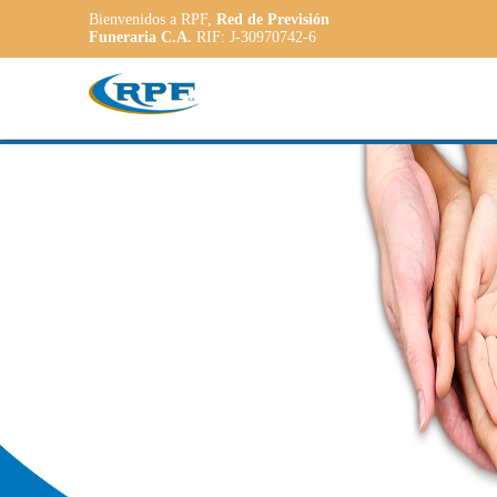
Bienvenidos a RPF,
Red de Previsión
Funeraria C.A.
RIF: J-30970742-6
Contamos con
R
PLANE
ADAP
a las necesida