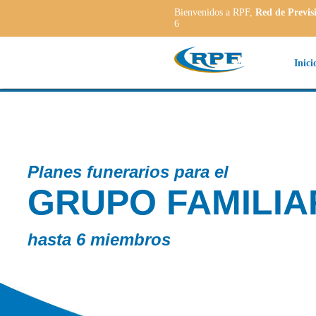
Bienvenidos a RPF,
Red de Previs
6
Inici