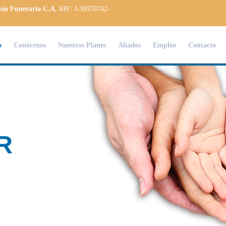
ión Funeraria C.A.
RIF: J-30970742-
o
Conócenos
Nuestros Planes
Aliados
Empleo
Contacto