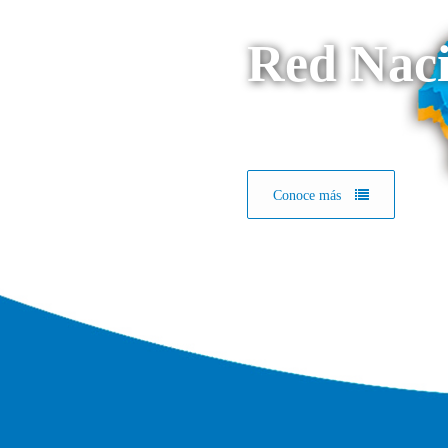
Red Naci
Conoce más