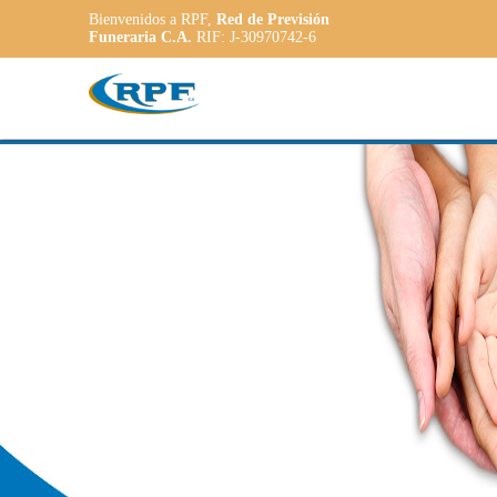
Bienvenidos a RPF,
Red de Previsión
Funeraria C.A.
RIF: J-30970742-6
Contamos c
AR
PLAN
ADAP
a las necesi