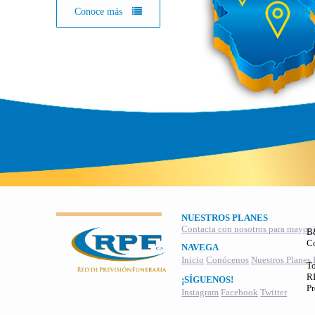
Conoce más
NUESTROS PLANES
Contacta con nosotros para mayor 
B
C
NAVEGA
Inicio
Conócenos
Nuestros Planes
To
RI
¡SÍGUENOS!
Pr
Instagram
Facebook
Twitter