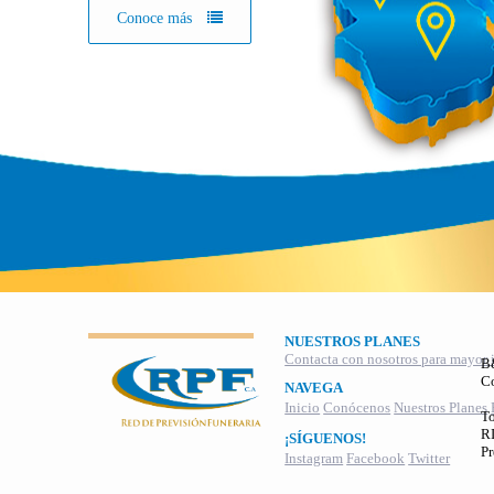
Conoce más
NUESTROS PLANES
Contacta con nosotros para mayor 
B
C
NAVEGA
Inicio
Conócenos
Nuestros Planes
To
RI
¡SÍGUENOS!
Pr
Instagram
Facebook
Twitter