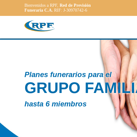
Bienvenidos a RPF,
Red de Previsión
Funeraria C.A.
RIF: J-30970742-6
Contamos co
R
PLAN
ADAP
a las necesid