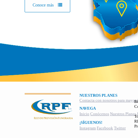
Conoce más
NUESTROS PLANES
Contacta con nosotros para mayor 
B
C
NAVEGA
Inicio
Conócenos
Nuestros Planes
To
RI
¡SÍGUENOS!
Pr
Instagram
Facebook
Twitter