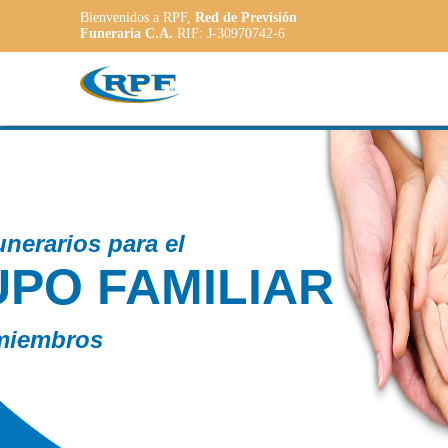
Bienvenidos a RPF,
Red de Previsión
Funeraria C.A.
RIF: J-30970742-6
Contamos con
PLANE
ADAPT
a las necesidade