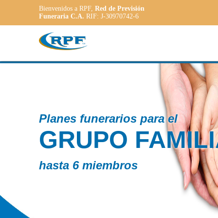
Bienvenidos a RPF,
Red de Previsión
Funeraria C.A.
RIF: J-30970742-6
Contamos 
AR
PLA
ADA
a las neces