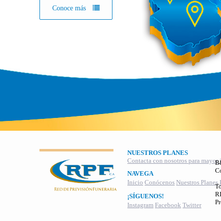
Conoce más
NUESTROS PLANES
Contacta con nosotros para mayor 
B
C
NAVEGA
Inicio
Conócenos
Nuestros Planes
To
RI
¡SÍGUENOS!
Pr
Instagram
Facebook
Twitter