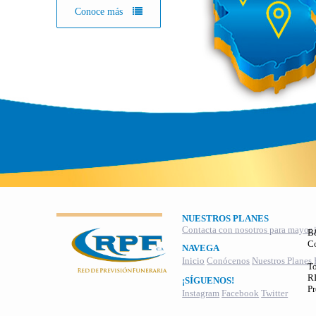
Conoce más
NUESTROS PLANES
Contacta con nosotros para mayor 
B
C
NAVEGA
Inicio
Conócenos
Nuestros Planes
To
RI
¡SÍGUENOS!
Pr
Instagram
Facebook
Twitter