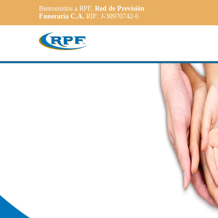
Bienvenidos a RPF,
Red de Previsión
Funeraria C.A.
RIF: J-30970742-6
Contamos con
PLANE
ADAPT
a las necesidade