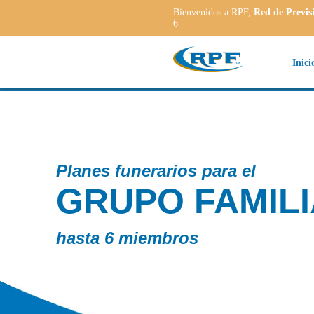
Bienvenidos a RPF,
Red de Previs
6
Inici
l
MILIAR