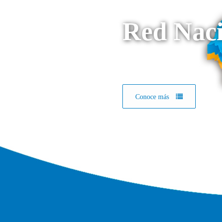
Red Naci
Conoce más