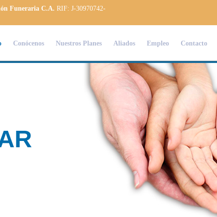
ión Funeraria C.A.
RIF: J-30970742-
o
Conócenos
Nuestros Planes
Aliados
Empleo
Contacto