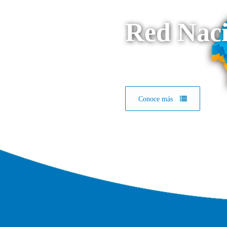
Red Naci
Conoce más