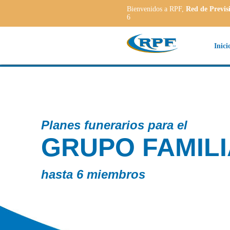
Bienvenidos a RPF,
Red de Previs
6
Inici
 el
MILIAR