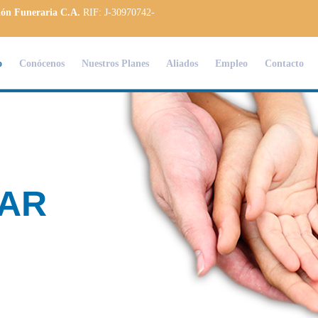
ión Funeraria C.A.
RIF: J-30970742-
o
Conócenos
Nuestros Planes
Aliados
Empleo
Contacto