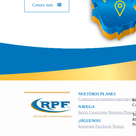
Conoce más
NUESTROS PLANES
Contacta con nosotros para mayor 
B
C
NAVEGA
Inicio
Conócenos
Nuestros Planes
To
RI
¡SÍGUENOS!
Pr
Instagram
Facebook
Twitter