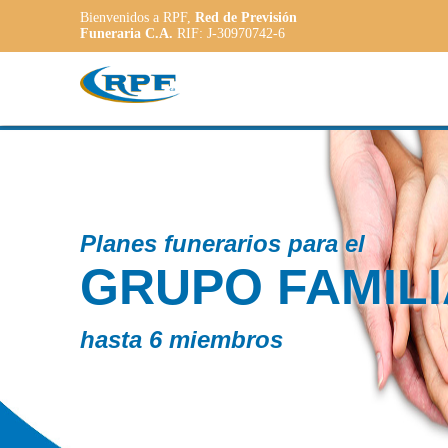
Bienvenidos a RPF,
Red de Previsión
Funeraria C.A.
RIF: J-30970742-6
Co
ILIAR
P
A
a l