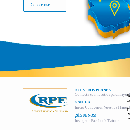
Conoce más
NUESTROS PLANES
Contacta con nosotros para mayor 
B
C
NAVEGA
Inicio
Conócenos
Nuestros Planes
To
RI
¡SÍGUENOS!
Pr
Instagram
Facebook
Twitter