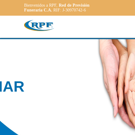
Bienvenidos a RPF,
Red de Previsión
Funeraria C.A.
RIF: J-30970742-6
Contamos con
PLANE
ADAPT
a las necesidade