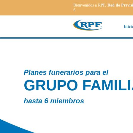
Bienvenidos a RPF,
Red de Previs
6
Inici
rios para el
O FAMILIAR
mbros