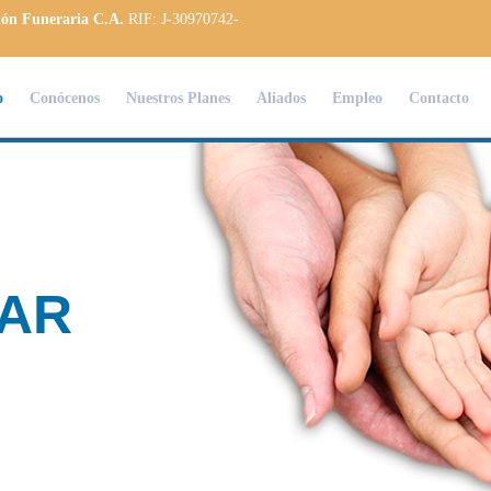
ión Funeraria C.A.
RIF: J-30970742-
o
Conócenos
Nuestros Planes
Aliados
Empleo
Contacto