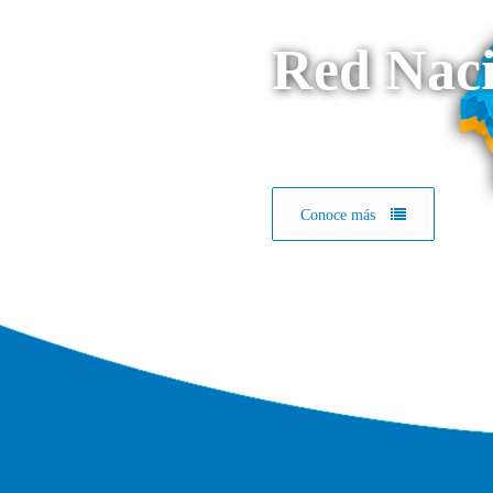
Red Naci
Conoce más