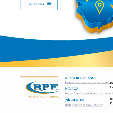
Conoce más
NUESTROS PLANES
Contacta con nosotros para mayor 
B
C
NAVEGA
Inicio
Conócenos
Nuestros Planes
To
RI
¡SÍGUENOS!
Pr
Instagram
Facebook
Twitter