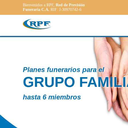
Bienvenidos a RPF,
Red de Previsión
Funeraria C.A.
RIF: J-30970742-6
 el
MILIAR