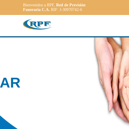
Bienvenidos a RPF,
Red de Previsión
Funeraria C.A.
RIF: J-30970742-6
Contamos con
PLANE
ADAPT
a las necesidade