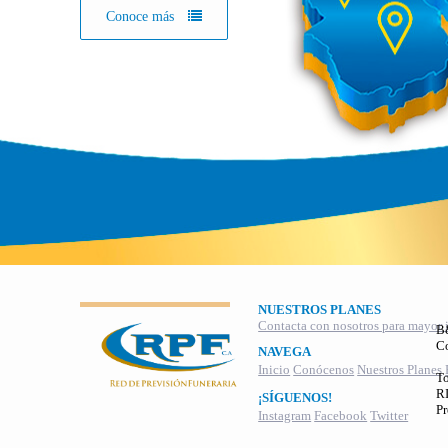
Conoce más
NUESTROS PLANES
Contacta con nosotros para mayor 
B
C
NAVEGA
Inicio
Conócenos
Nuestros Planes
To
RI
¡SÍGUENOS!
Pr
Instagram
Facebook
Twitter