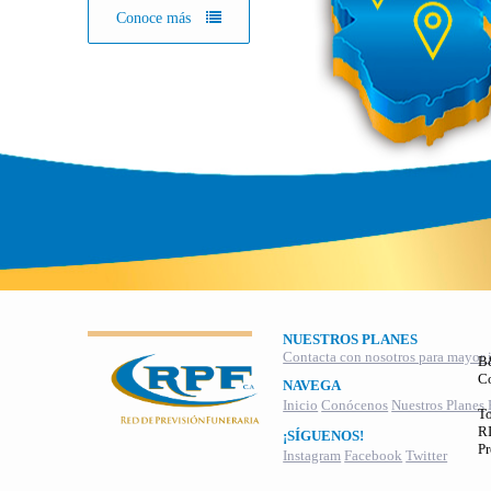
Conoce más
NUESTROS PLANES
Contacta con nosotros para mayor 
B
C
NAVEGA
Inicio
Conócenos
Nuestros Planes
To
RI
¡SÍGUENOS!
Pr
Instagram
Facebook
Twitter