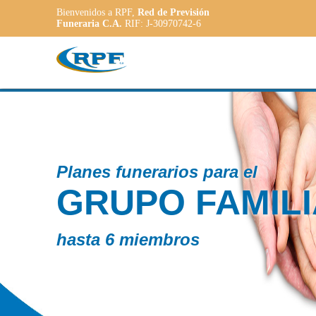
Bienvenidos a RPF,
Red de Previsión
Funeraria C.A.
RIF: J-30970742-6
Cont
LIAR
P
A
a las