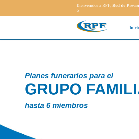
Bienvenidos a RPF,
Red de Previs
6
Inici