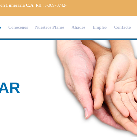
ión Funeraria C.A.
RIF: J-30970742-
o
Conócenos
Nuestros Planes
Aliados
Empleo
Contacto