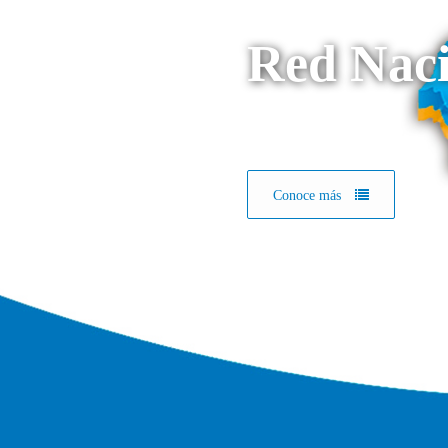
Red Naci
Conoce más