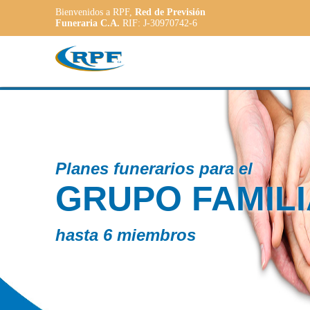
Bienvenidos a RPF,
Red de Previsión
Funeraria C.A.
RIF: J-30970742-6
Contamos c
AR
PLAN
ADAP
a las necesi