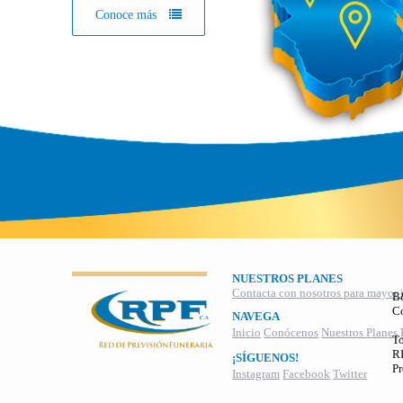
Conoce más
NUESTROS PLANES
Contacta con nosotros para mayor 
B
C
NAVEGA
Inicio
Conócenos
Nuestros Planes
To
RI
¡SÍGUENOS!
Pr
Instagram
Facebook
Twitter