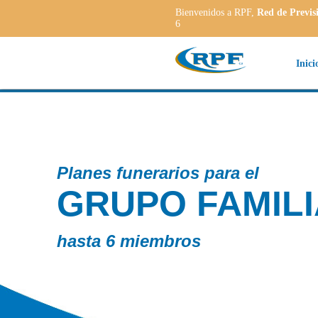
Bienvenidos a RPF,
Red de Previs
6
Inici
ILIAR