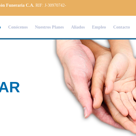
ión Funeraria C.A.
RIF: J-30970742-
o
Conócenos
Nuestros Planes
Aliados
Empleo
Contacto