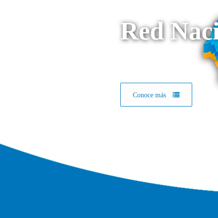
Red Naci
Conoce más