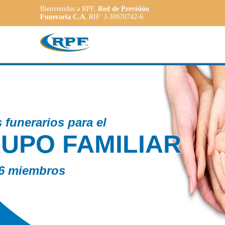
Bienvenidos a RPF,
Red de Previsión
Funeraria C.A.
RIF: J-30970742-6
Contamos con
PLANE
ADAPT
a las necesidade