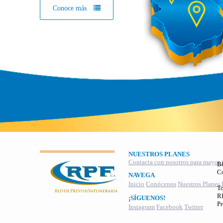
Conoce más
NUESTROS PLANES
Contacta con nosotros para mayor 
B
C
NAVEGA
Inicio
Conócenos
Nuestros Planes
To
RI
¡SÍGUENOS!
Pr
Instagram
Facebook
Twitter