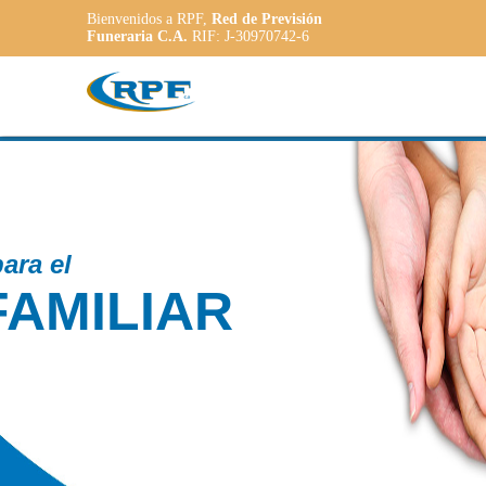
Bienvenidos a RPF,
Red de Previsión
Funeraria C.A.
RIF: J-30970742-6
Contamos con
PLANE
ADAPT
a las necesidade