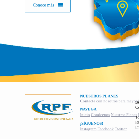
Conoce más
NUESTROS PLANES
Contacta con nosotros para mayor 
B
C
NAVEGA
Inicio
Conócenos
Nuestros Planes
To
RI
¡SÍGUENOS!
Pr
Instagram
Facebook
Twitter