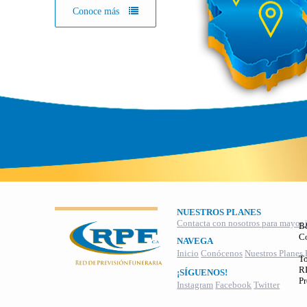
Conoce más
NUESTROS PLANES
Contacta con nosotros para mayor 
B
C
NAVEGA
Inicio
Conócenos
Nuestros Planes
To
RI
¡SÍGUENOS!
Pr
Instagram
Facebook
Twitter