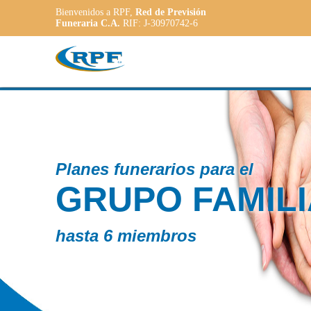
Bienvenidos a RPF,
Red de Previsión
Funeraria C.A.
RIF: J-30970742-6
Conta
LIAR
PL
AD
a las 