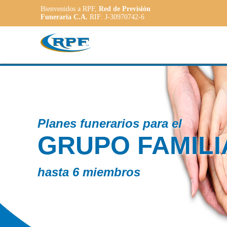
Bienvenidos a RPF,
Red de Previsión
Funeraria C.A.
RIF: J-30970742-6
Contamos con
R
PLANE
ADAP
a las necesida