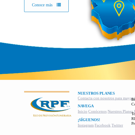
Conoce más
NUESTROS PLANES
Contacta con nosotros para mayor 
B
C
NAVEGA
Inicio
Conócenos
Nuestros Planes
To
RI
¡SÍGUENOS!
Pr
Instagram
Facebook
Twitter