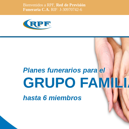
Bienvenidos a RPF,
Red de Previsión
Funeraria C.A.
RIF: J-30970742-6
Cont
LIAR
P
A
a las