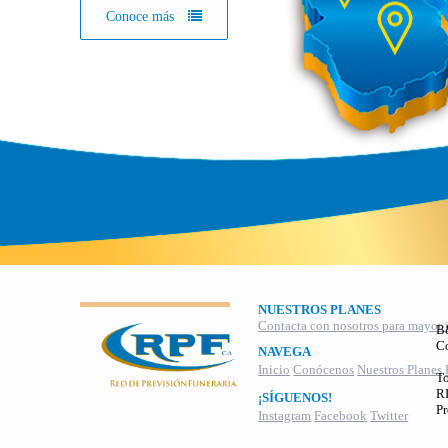
Conoce más
NUESTROS PLANES
Contacta con nosotros para mayor 
B
C
NAVEGA
Inicio
Conócenos
Nuestros Planes
To
RI
¡SÍGUENOS!
Pr
Instagram
Facebook
Twitter