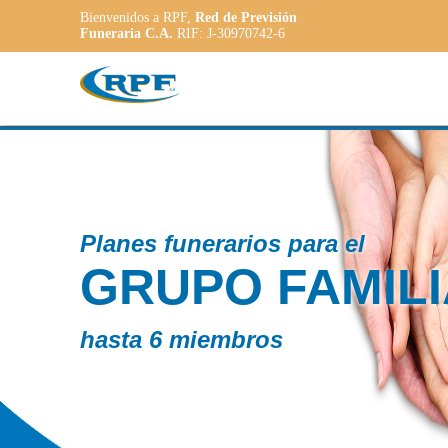
Bienvenidos a RPF,
Red de Previsión
Funeraria C.A.
RIF: J-30970742-6
Co
ILIAR
P
A
a l