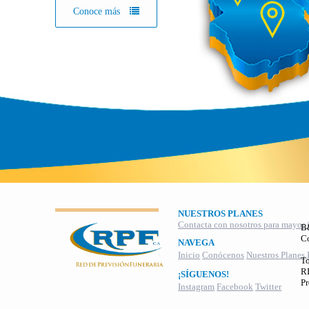
Conoce más
NUESTROS PLANES
Contacta con nosotros para mayor 
B
C
NAVEGA
Inicio
Conócenos
Nuestros Planes
To
RI
¡SÍGUENOS!
Pr
Instagram
Facebook
Twitter