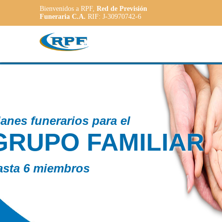
Bienvenidos a RPF,
Red de Previsión
Funeraria C.A.
RIF: J-30970742-6
Contamos con
PLANE
ADAPT
a las necesidad