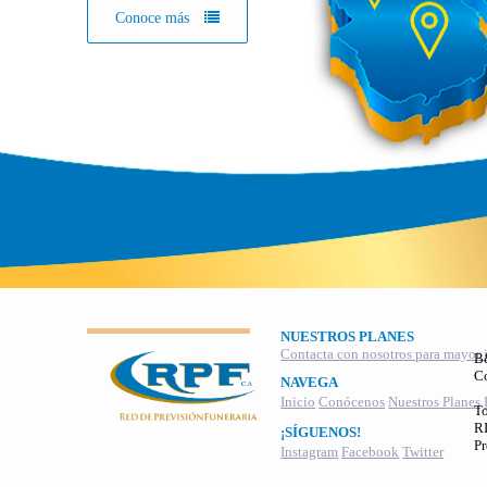
Conoce más
NUESTROS PLANES
Contacta con nosotros para mayor 
B
C
NAVEGA
Inicio
Conócenos
Nuestros Planes
To
RI
¡SÍGUENOS!
Pr
Instagram
Facebook
Twitter