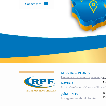
Conoce más
NUESTROS PLANES
Contacta con nosotros para mayor 
B
C
NAVEGA
Inicio
Conócenos
Nuestros Planes
To
RI
¡SÍGUENOS!
Pr
Instagram
Facebook
Twitter