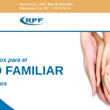
Bienvenidos a RPF,
Red de Previsión
Funeraria C.A.
RIF: J-30970742-6
Contamos con
PLANE
ADAPT
a las necesidade