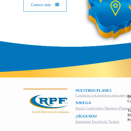
Conoce más
NUESTROS PLANES
Contacta con nosotros para mayor 
B
C
NAVEGA
Inicio
Conócenos
Nuestros Planes
To
RI
¡SÍGUENOS!
Pr
Instagram
Facebook
Twitter