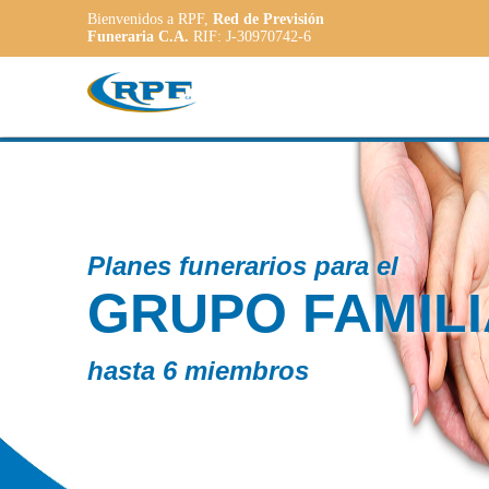
Bienvenidos a RPF,
Red de Previsión
Funeraria C.A.
RIF: J-30970742-6
Contamos 
AR
PLAN
ADA
a las neces