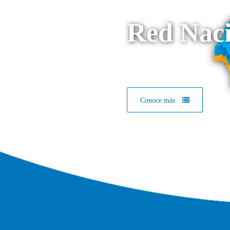
Red Naci
Conoce más