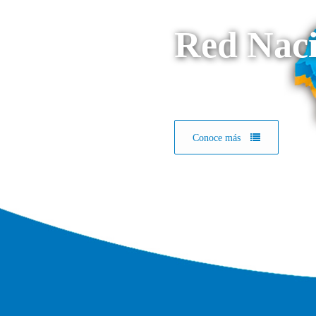
Red Naci
Conoce más