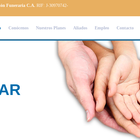
ión Funeraria C.A.
RIF: J-30970742-
o
Conócenos
Nuestros Planes
Aliados
Empleo
Contacto