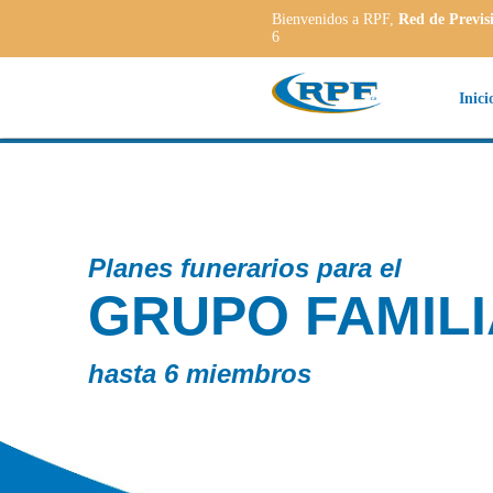
Bienvenidos a RPF,
Red de Previs
6
Inici
ara el
AMILIAR