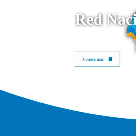
Red Naci
Conoce más