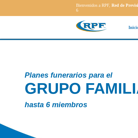
Bienvenidos a RPF,
Red de Previs
6
Inici