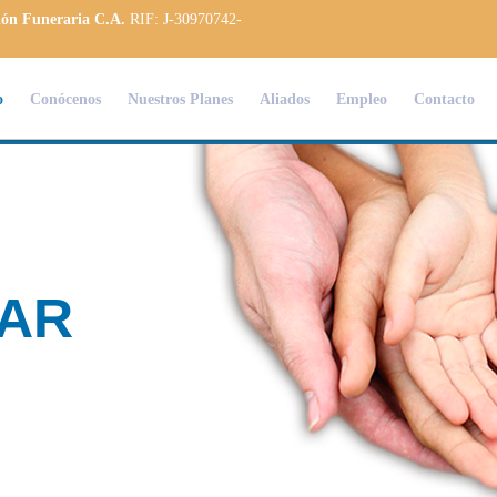
ión Funeraria C.A.
RIF: J-30970742-
o
Conócenos
Nuestros Planes
Aliados
Empleo
Contacto
Contamos con
PLANES
ADAPTADOS
a las necesidades de nuestr