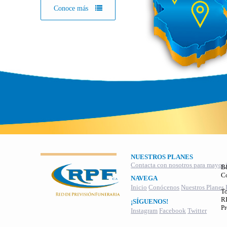
Conoce más
NUESTROS PLANES
Contacta con nosotros para mayor 
B
C
NAVEGA
Inicio
Conócenos
Nuestros Planes
To
RI
¡SÍGUENOS!
Pr
Instagram
Facebook
Twitter