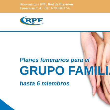
Bienvenidos a RPF,
Red de Previsión
Funeraria C.A.
RIF: J-30970742-6
Contamos c
AR
PLAN
ADAP
a las necesi