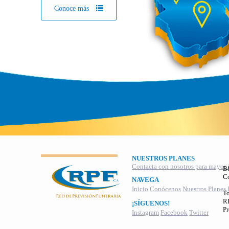
Conoce más
NUESTROS PLANES
Contacta con nosotros para mayor 
B
C
NAVEGA
Inicio
Conócenos
Nuestros Planes
To
RI
¡SÍGUENOS!
Pr
Instagram
Facebook
Twitter