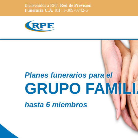
Bienvenidos a RPF,
Red de Previsión
Funeraria C.A.
RIF: J-30970742-6
Contamos 
AR
PLAN
ADA
a las neces