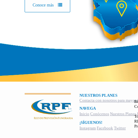
Conoce más
NUESTROS PLANES
Contacta con nosotros para mayor 
B
C
NAVEGA
Inicio
Conócenos
Nuestros Planes
To
RI
¡SÍGUENOS!
Pr
Instagram
Facebook
Twitter