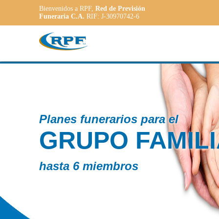
Bienvenidos a RPF,
Red de Previsión
Funeraria C.A.
RIF: J-30970742-6
Contamos co
R
PLAN
ADAP
a las necesid