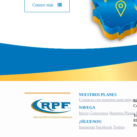
Conoce más
NUESTROS PLANES
Contacta con nosotros para mayor 
B
C
NAVEGA
Inicio
Conócenos
Nuestros Planes
To
RI
¡SÍGUENOS!
Pr
Instagram
Facebook
Twitter