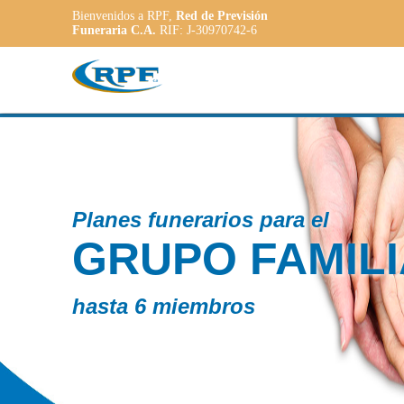
Bienvenidos a RPF,
Red de Previsión
Funeraria C.A.
RIF: J-30970742-6
Co
ILIAR
P
A
a l