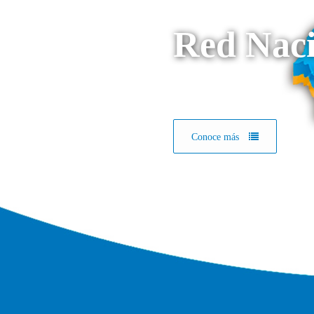
Red Naci
Conoce más