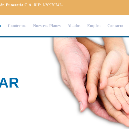
ión Funeraria C.A.
RIF: J-30970742-
o
Conócenos
Nuestros Planes
Aliados
Empleo
Contacto