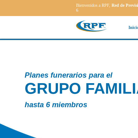
Bienvenidos a RPF,
Red de Previs
6
Inici
ILIAR