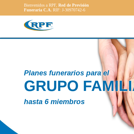
Bienvenidos a RPF,
Red de Previsión
Funeraria C.A.
RIF: J-30970742-6
Contam
IAR
PL
AD
a las n