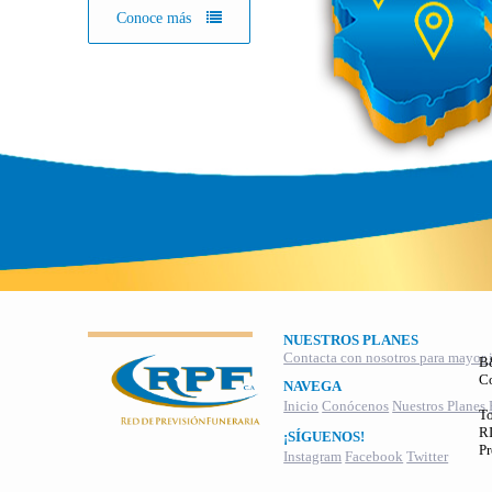
Conoce más
NUESTROS PLANES
Contacta con nosotros para mayor 
B
C
NAVEGA
Inicio
Conócenos
Nuestros Planes
To
RI
¡SÍGUENOS!
Pr
Instagram
Facebook
Twitter