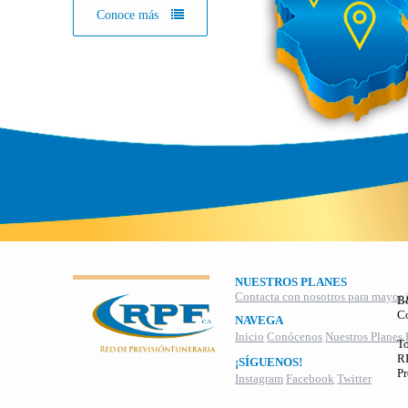
Conoce más
NUESTROS PLANES
Contacta con nosotros para mayor 
B
C
NAVEGA
Inicio
Conócenos
Nuestros Planes
To
RI
¡SÍGUENOS!
Pr
Instagram
Facebook
Twitter