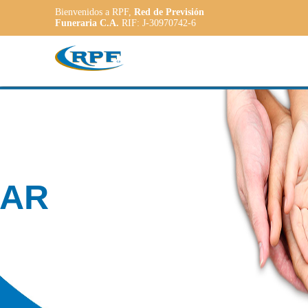
Bienvenidos a RPF,
Red de Previsión
Funeraria C.A.
RIF: J-30970742-6
Contamos con
PLANE
ADAPT
a las necesidade