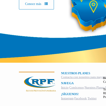
Conoce más
NUESTROS PLANES
Contacta con nosotros para mayor 
B
C
NAVEGA
Inicio
Conócenos
Nuestros Planes
To
RI
¡SÍGUENOS!
Pr
Instagram
Facebook
Twitter