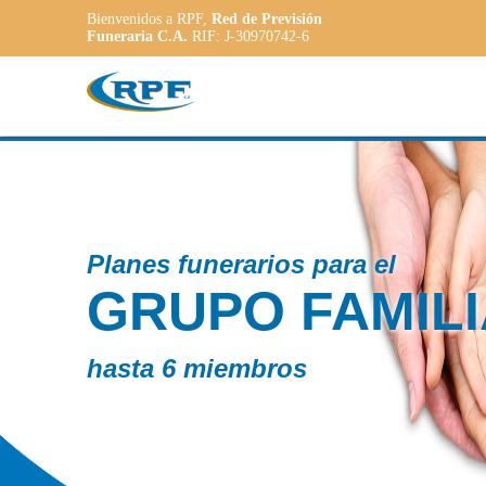
Bienvenidos a RPF,
Red de Previsión
Funeraria C.A.
RIF: J-30970742-6
Con
ILIAR
P
A
a la