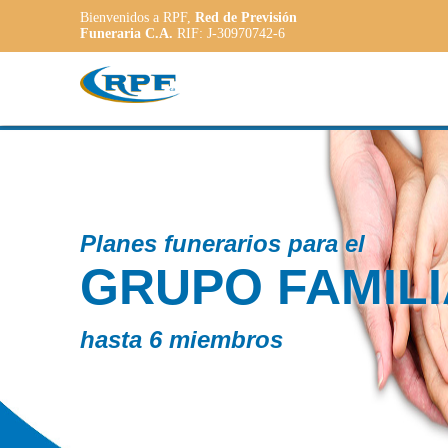
Bienvenidos a RPF,
Red de Previsión
Funeraria C.A.
RIF: J-30970742-6
os para el
 FAMILIAR
ros