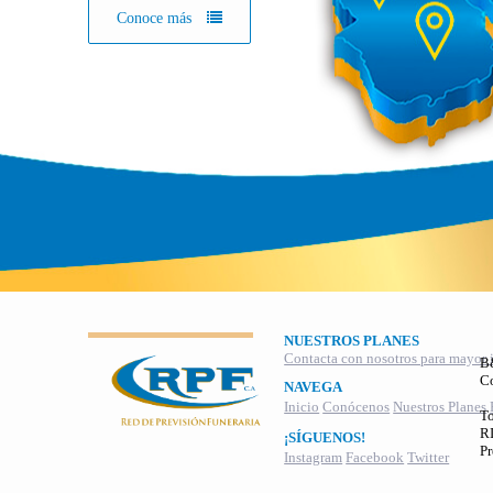
Conoce más
NUESTROS PLANES
Contacta con nosotros para mayor 
B
C
NAVEGA
Inicio
Conócenos
Nuestros Planes
To
RI
¡SÍGUENOS!
Pr
Instagram
Facebook
Twitter