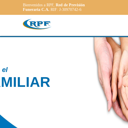
Bienvenidos a RPF,
Red de Previsión
Funeraria C.A.
RIF: J-30970742-6
Contamos con
PLANE
ADAPT
a las necesidade