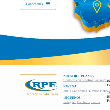
Conoce más
NUESTROS PLANES
Contacta con nosotros para mayor 
B
C
NAVEGA
Inicio
Conócenos
Nuestros Planes
To
RI
¡SÍGUENOS!
Pr
Instagram
Facebook
Twitter