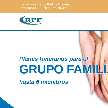
Bienvenidos a RPF,
Red de Previsión
Funeraria C.A.
RIF: J-30970742-6
Contamos c
AR
PLAN
ADAP
a las necesi