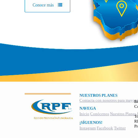
Conoce más
NUESTROS PLANES
Contacta con nosotros para mayor 
B
C
NAVEGA
Inicio
Conócenos
Nuestros Planes
To
RI
¡SÍGUENOS!
Pr
Instagram
Facebook
Twitter