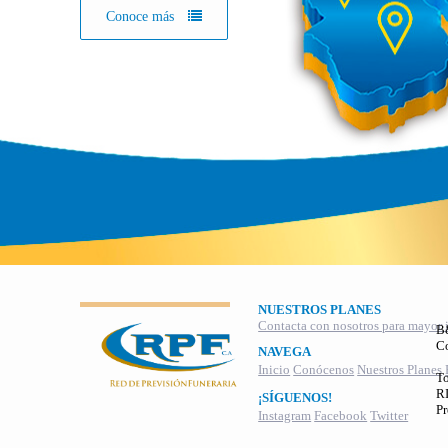
Conoce más
NUESTROS PLANES
Contacta con nosotros para mayor 
B
C
NAVEGA
Inicio
Conócenos
Nuestros Planes
To
RI
¡SÍGUENOS!
Pr
Instagram
Facebook
Twitter