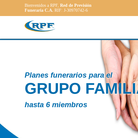
Bienvenidos a RPF,
Red de Previsión
Funeraria C.A.
RIF: J-30970742-6
unerarios para el
PO FAMILIAR
 miembros