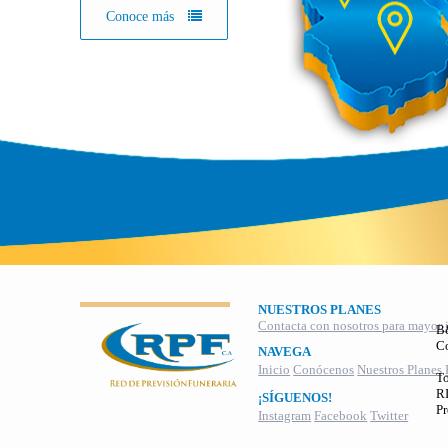
Conoce más
NUESTROS PLANES
Contacta con nosotros para mayor 
B
C
NAVEGA
Inicio
Conócenos
Nuestros Planes
To
RI
¡SÍGUENOS!
Pr
Instagram
Facebook
Twitter