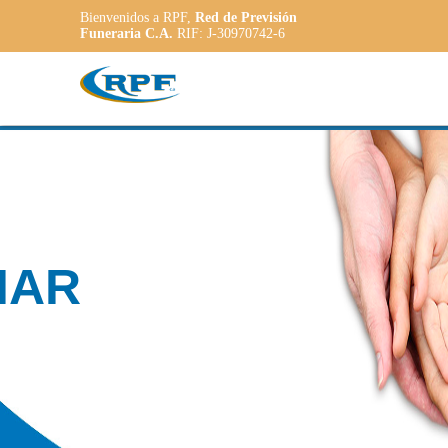
Bienvenidos a RPF,
Red de Previsión
Funeraria C.A.
RIF: J-30970742-6
Contamos con
PLANE
ADAPT
a las necesidade